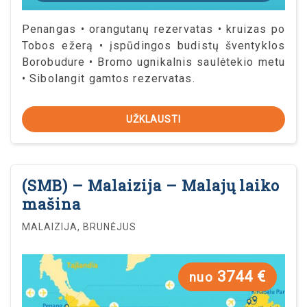
Penangas • orangutanų rezervatas • kruizas po
Tobos ežerą • įspūdingos budistų šventyklos
Borobudure • Bromo ugnikalnis saulėtekio metu
• Sibolangit gamtos rezervatas.
UŽKLAUSTI
(SMB) – Malaizija – Malajų laiko
mašina
MALAIZIJA, BRUNĖJUS
3744 €
nuo