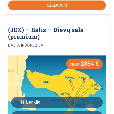
UŽKLAUSTI
(JDX) – Balis – Dievų sala
(premium)
BALIS, INDONEZIJA
2334 €
nuo
Iš Lenkija