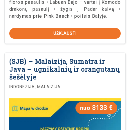
floros pasaulis • Labuan Bajo – vartai į Komodo
drakonų pasaulį • žygis į Padar kalvą •
nardymas prie Pink Beach • poilsis Balyje.
UŽKLAUSTI
(SJB) – Malaizija, Sumatra ir
Java – ugnikalnių ir orangutanų
šešėlyje
INDONEZIJA, MALAIZIJA
3133 €
nuo