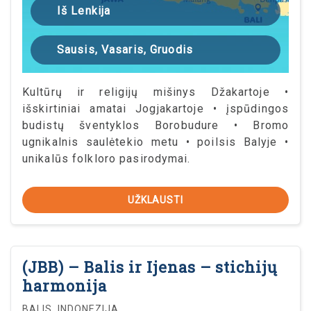
Iš Lenkija
Sausis, Vasaris, Gruodis
Kultūrų ir religijų mišinys Džakartoje •
išskirtiniai amatai Jogjakartoje • įspūdingos
budistų šventyklos Borobudure • Bromo
ugnikalnis saulėtekio metu • poilsis Balyje •
unikalūs folkloro pasirodymai.
UŽKLAUSTI
(JBB) – Balis ir Ijenas – stichijų
harmonija
BALIS, INDONEZIJA