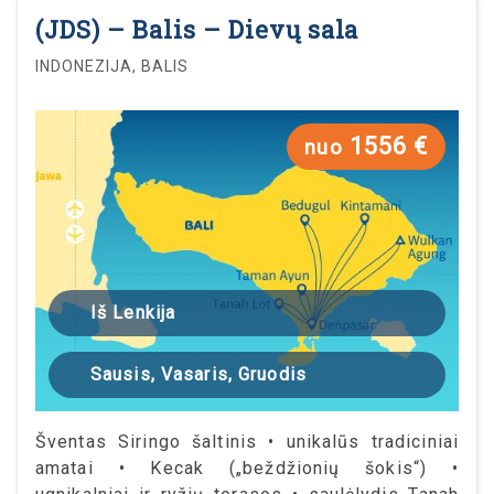
(JDS) – Balis – Dievų sala
INDONEZIJA, BALIS
1556 €
nuo
Iš Lenkija
Sausis, Vasaris, Gruodis
Šventas Siringo šaltinis • unikalūs tradiciniai
amatai • Kecak („beždžionių šokis“) •