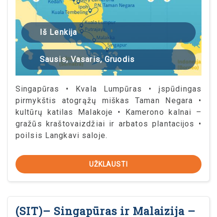
Iš Lenkija
Sausis, Vasaris, Gruodis
Singapūras • Kvala Lumpūras • įspūdingas
pirmykštis atogrąžų miškas Taman Negara •
kultūrų katilas Malakoje • Kamerono kalnai –
gražūs kraštovaizdžiai ir arbatos plantacijos •
poilsis Langkavi saloje.
UŽKLAUSTI
(SIT)– Singapūras ir Malaizija –