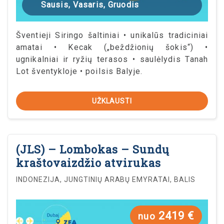
Sausis, Vasaris, Gruodis
Šventieji Siringo šaltiniai • unikalūs tradiciniai
amatai • Kecak („beždžionių šokis“) •
ugnikalniai ir ryžių terasos • saulėlydis Tanah
Lot šventykloje • poilsis Balyje.
UŽKLAUSTI
(JLS) – Lombokas – Sundų
kraštovaizdžio atvirukas
INDONEZIJA, JUNGTINIŲ ARABŲ EMYRATAI, BALIS
2419 €
nuo