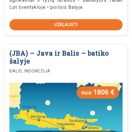
ugnikalniai ir ryžių terasos • saulėlydis Tanah
Lot šventykloje • poilsis Balyje.
UŽKLAUSTI
(JBA) – Java ir Balis – batiko
šalyje
BALIS, INDONEZIJA
1806 €
nuo