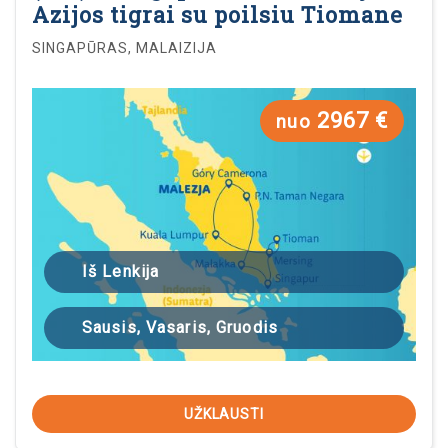
Azijos tigrai su poilsiu Tiomane
SINGAPŪRAS, MALAIZIJA
2967 €
nuo
Iš Lenkija
Sausis, Vasaris, Gruodis
UŽKLAUSTI