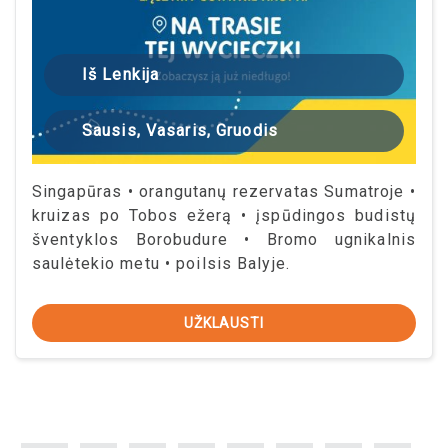
Iš Lenkija
Sausis, Vasaris, Gruodis
Singapūras • orangutanų rezervatas Sumatroje •
kruizas po Tobos ežerą • įspūdingos budistų
šventyklos Borobudure • Bromo ugnikalnis
saulėtekio metu • poilsis Balyje.
UŽKLAUSTI