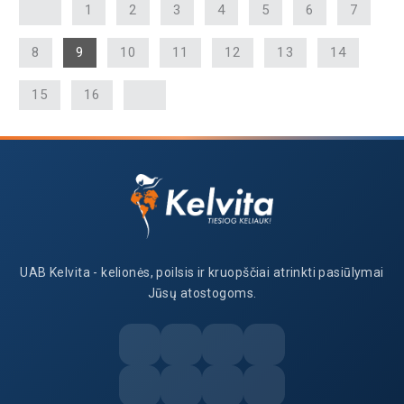
1
2
3
4
5
6
7
8
9
10
11
12
13
14
15
16
UAB Kelvita - kelionės, poilsis ir kruopščiai atrinkti pasiūlymai
Jūsų atostogoms.