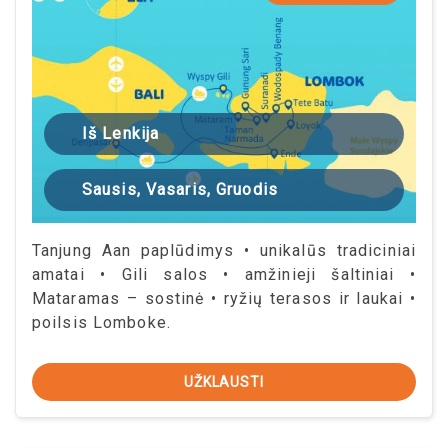
Iš Lenkija
Sausis, Vasaris, Gruodis
Tanjung Aan paplūdimys • unikalūs tradiciniai
amatai • Gili salos • amžinieji šaltiniai •
Mataramas – sostinė • ryžių terasos ir laukai •
poilsis Lomboke.
UŽKLAUSTI