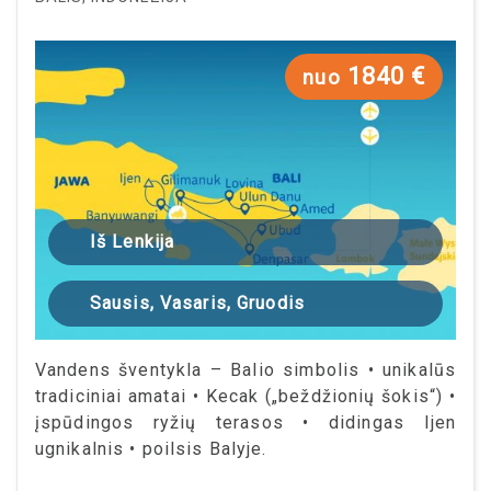
1840 €
nuo
Iš Lenkija
Sausis, Vasaris, Gruodis
Vandens šventykla – Balio simbolis • unikalūs
tradiciniai amatai • Kecak („beždžionių šokis“) •
įspūdingos ryžių terasos • didingas Ijen
ugnikalnis • poilsis Balyje.