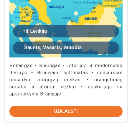
Iš Lenkija
Sausis, Vasaris, Gruodis
Penangas • Kučingas • istorijos ir modernumo
derinys – Brunėjaus sultonatas • seniausias
pasaulyje atogrąžų miškas • orangutanai,
nosalai ir jūriniai vėžliai • ekskursija su
apsilankymu Brunėjuje.
UŽKLAUSTI