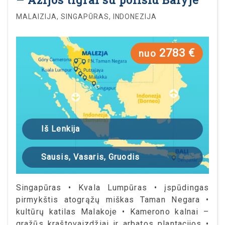
MALAIZIJA, SINGAPŪRAS, INDONEZIJA
2783 €
nuo
Iš Lenkija
Sausis, Vasaris, Gruodis
Singapūras • Kvala Lumpūras • įspūdingas
pirmykštis atogrąžų miškas Taman Negara •
kultūrų katilas Malakoje • Kamerono kalnai –
gražūs kraštovaizdžiai ir arbatos plantacijos •