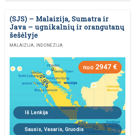
(SJS) – Malaizija, Sumatra ir
Java – ugnikalnių ir orangutanų
šešėlyje
MALAIZIJA, INDONEZIJA
2947 €
nuo
Iš Lenkija
Sausis, Vasaris, Gruodis