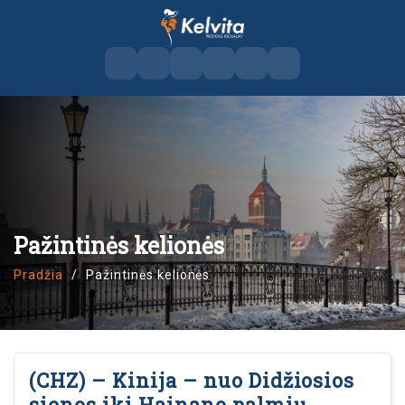
Pažintinės kelionės
Pradžia
Pažintinės kelionės
(CHZ) – Kinija – nuo Didžiosios
sienos iki Hainano palmių