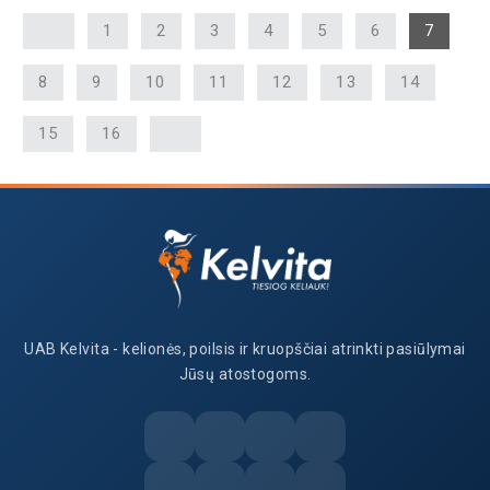
1
2
3
4
5
6
7
8
9
10
11
12
13
14
15
16
UAB Kelvita - kelionės, poilsis ir kruopščiai atrinkti pasiūlymai
Jūsų atostogoms.