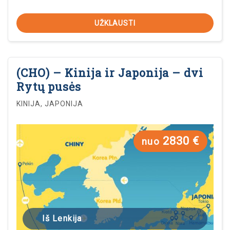
UŽKLAUSTI
(CHO) – Kinija ir Japonija – dvi
Rytų pusės
KINIJA, JAPONIJA
2830 €
nuo
Iš Lenkija