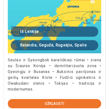
Iš Lenkija
Balandis, Gegužė, Rugsėjis, Spalis
Seulas ir Gyeongbok karališkieji rūmai • siena
su Šiaurės Korėja – demilitarizuota zona •
Gyeongju ir Busanas • Auksinis paviljonas ir
geišų kvartalas Kiote • Fudžio ugnikalnis ir
Owakudani slėnis • Tokijas – tradicija ir
modernumas.
UŽKLAUSTI