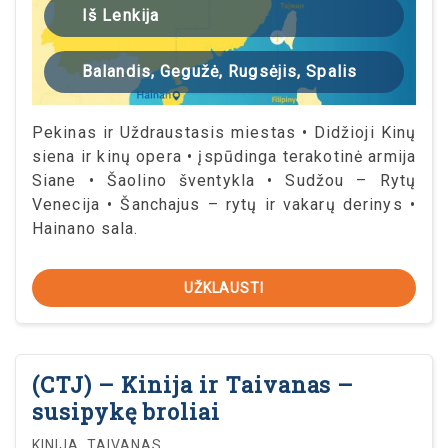
Iš Lenkija
Balandis, Gegužė, Rugsėjis, Spalis
Pekinas ir Uždraustasis miestas • Didžioji Kinų
siena ir kinų opera • įspūdinga terakotinė armija
Siane • Šaolino šventykla • Sudžou – Rytų
Venecija • Šanchajus – rytų ir vakarų derinys •
Hainano sala.
UŽKLAUSTI
(CTJ) – Kinija ir Taivanas –
susipykę broliai
KINIJA, TAIVANAS