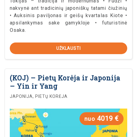
Tokijas – tradicija ir modernumas • Fudži •
nakvynė ant tradicinių japoniškų tatami čiužinių
• Auksinis paviljonas ir geišų kvartalas Kiote •
apsilankymas sake gamykloje • futuristinė
Osaka.
UŽKLAUSTI
(KOJ) – Pietų Korėja ir Japonija
– Yin ir Yang
JAPONIJA, PIETŲ KORĖJA
4019 €
nuo