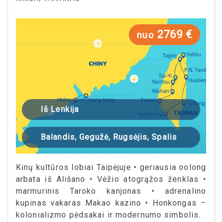
2769 €
nuo
Iš Lenkija
Balandis, Gegužė, Rugsėjis, Spalis
Kinų kultūros lobiai Taipėjuje • geriausia oolong
arbata iš Ališano • Vėžio atogrąžos ženklas •
marmurinis Taroko kanjonas • adrenalino
kupinas vakaras Makao kazino • Honkongas –
kolonializmo pėdsakai ir modernumo simbolis.