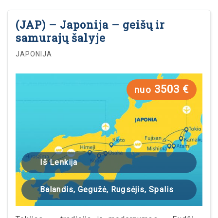
(JAP) – Japonija – geišų ir
samurajų šalyje
JAPONIJA
3503 €
nuo
Iš Lenkija
Balandis, Gegužė, Rugsėjis, Spalis