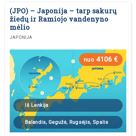
(JPO) – Japonija – tarp sakurų
žiedų ir Ramiojo vandenyno
mėlio
JAPONIJA
4106 €
nuo
Iš Lenkija
Balandis, Gegužė, Rugsėjis, Spalis