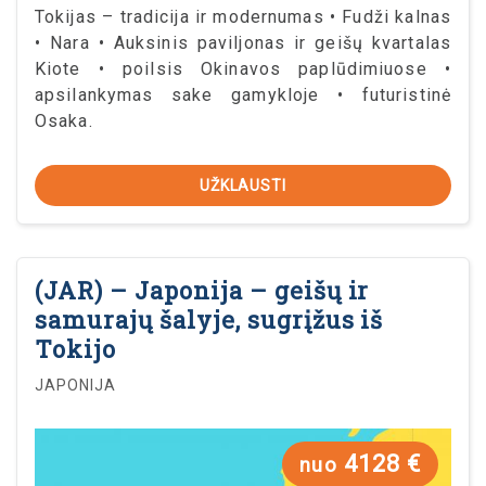
Tokijas – tradicija ir modernumas • Fudži kalnas
• Nara • Auksinis paviljonas ir geišų kvartalas
Kiote • poilsis Okinavos paplūdimiuose •
apsilankymas sake gamykloje • futuristinė
Osaka.
UŽKLAUSTI
(JAR) – Japonija – geišų ir
samurajų šalyje, sugrįžus iš
Tokijo
JAPONIJA
4128 €
nuo