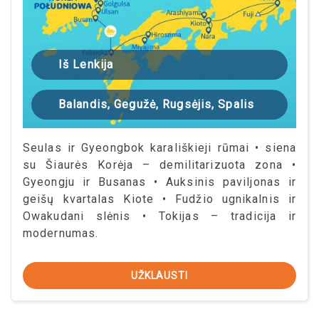
Iš Lenkija
Balandis, Gegužė, Rugsėjis, Spalis
Seulas ir Gyeongbok karališkieji rūmai • siena
su Šiaurės Korėja – demilitarizuota zona •
Gyeongju ir Busanas • Auksinis paviljonas ir
geišų kvartalas Kiote • Fudžio ugnikalnis ir
Owakudani slėnis • Tokijas – tradicija ir
modernumas.
UŽKLAUSTI