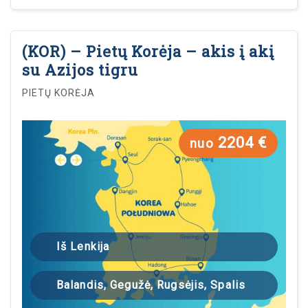
(KOR) – Pietų Korėja – akis į akį
su Azijos tigru
PIETŲ KORĖJA
2204 €
nuo
Iš Lenkija
Balandis, Gegužė, Rugsėjis, Spalis