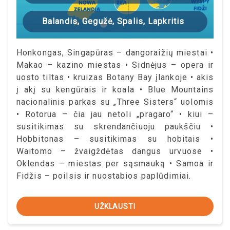
Balandis, Gegužė, Spalis, Lapkritis
Honkongas, Singapūras – dangoraižių miestai •
Makao – kazino miestas • Sidnėjus – opera ir
uosto tiltas • kruizas Botany Bay įlankoje • akis
į akį su kengūrais ir koala • Blue Mountains
nacionalinis parkas su „Three Sisters“ uolomis
• Rotorua – čia jau netoli „pragaro“ • kiui –
susitikimas su skrendančiuoju paukščiu •
Hobbitonas – susitikimas su hobitais •
Waitomo – žvaigždėtas dangus urvuose •
Oklendas – miestas per sąsmauką • Samoa ir
Fidžis – poilsis ir nuostabios paplūdimiai.
UŽKLAUSTI