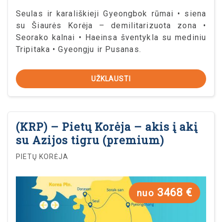
Seulas ir karališkieji Gyeongbok rūmai • siena
su Šiaurės Korėja – demilitarizuota zona •
Seorako kalnai • Haeinsa šventykla su mediniu
Tripitaka • Gyeongju ir Pusanas.
UŽKLAUSTI
(KRP) – Pietų Korėja – akis į akį
su Azijos tigru (premium)
PIETŲ KORĖJA
3468 €
nuo