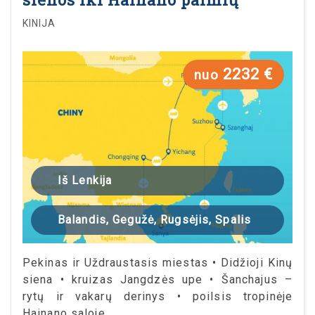
KINIJA
2232 €
nuo
Iš Lenkija
Balandis, Gegužė, Rugsėjis, Spalis
Pekinas ir Uždraustasis miestas • Didžioji Kinų
siena • kruizas Jangdzės upe • Šanchajus –
rytų ir vakarų derinys • poilsis tropinėje
Hainano saloje.