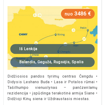
3486 €
nuo
Iš Lenkija
Balandis, Gegužė, Rugsėjis, Spalis
Didžiosios pandos tyrimų centras Čengdu •
Didysis Leshano Buda • Lasa ir Potalos rūmai •
Tašilhumpo vienuolynas – pančzenlamų
rezidencija • įspūdinga terakotinė armija Siane •
Didžioji Kinų siena ir Uždraustasis miestas.