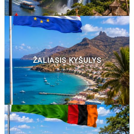
ŽALIASIS KYŠULYS