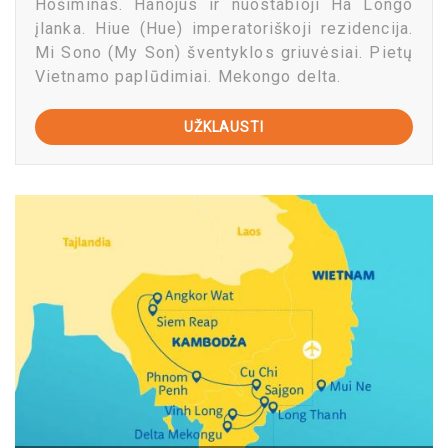
Hošiminas. Hanojus ir nuostabioji Ha Longo
įlanka. Hiue (Hue) imperatoriškoji rezidencija.
Mi Sono (My Son) šventyklos griuvėsiai. Pietų
Vietnamo paplūdimiai. Mekongo delta.
UŽKLAUSTI