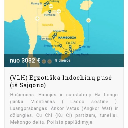
nuo 3032 €
8 dienos
(VLH) Egzotiška Indochinų pusė
(iš Sajgono)
Hošiminas. Hanojus ir nuostabioji Ha Longo
įlanka. Vientianas ( Laoso sostinė ).
Luangprabangas. Ankor Vatas (Angkor Wat) ir
džiunglės. Cu Chi (Ku Či) partizanų tuneliai.
Mekongo delta. Poilsis paplūdimyje.