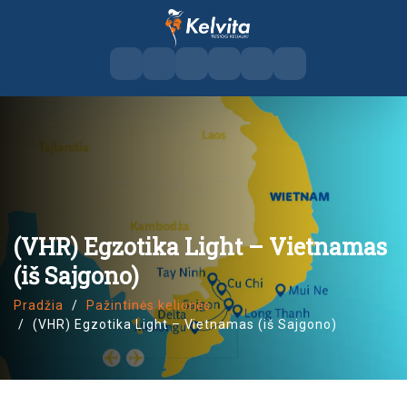
(VHR) Egzotika Light – Vietnamas
(iš Sajgono)
Pradžia
Pažintinės kelionės
(VHR) Egzotika Light – Vietnamas (iš Sajgono)