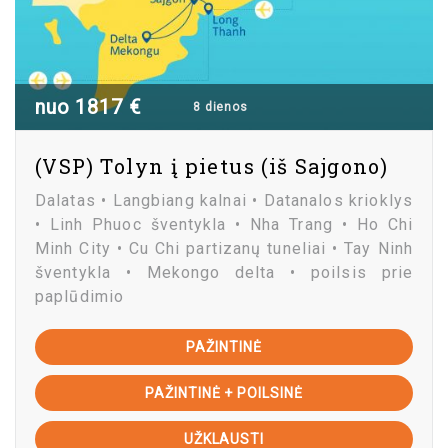
nuo 1817 €
8 dienos
(VSP) Tolyn į pietus (iš Sajgono)
Dalatas • Langbiang kalnai • Datanalos krioklys
• Linh Phuoc šventykla • Nha Trang • Ho Chi
Minh City • Cu Chi partizanų tuneliai • Tay Ninh
šventykla • Mekongo delta • poilsis prie
paplūdimio
PAŽINTINĖ
PAŽINTINĖ + POILSINĖ
UŽKLAUSTI