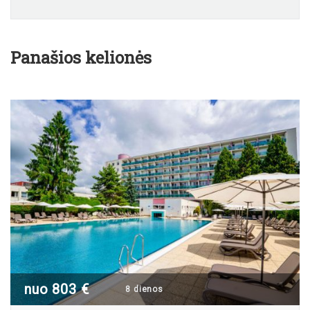
Panašios kelionės
nuo 803 €
8 dienos