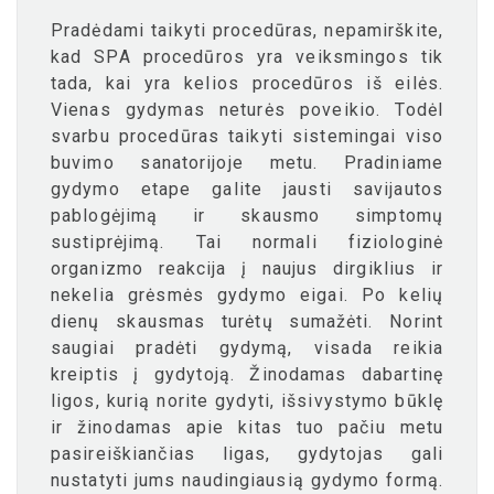
Pradėdami taikyti procedūras, nepamirškite,
kad SPA procedūros yra veiksmingos tik
tada, kai yra kelios procedūros iš eilės.
Vienas gydymas neturės poveikio. Todėl
svarbu procedūras taikyti sistemingai viso
buvimo sanatorijoje metu. Pradiniame
gydymo etape galite jausti savijautos
pablogėjimą ir skausmo simptomų
sustiprėjimą. Tai normali fiziologinė
organizmo reakcija į naujus dirgiklius ir
nekelia grėsmės gydymo eigai. Po kelių
dienų skausmas turėtų sumažėti. Norint
saugiai pradėti gydymą, visada reikia
kreiptis į gydytoją. Žinodamas dabartinę
ligos, kurią norite gydyti, išsivystymo būklę
ir žinodamas apie kitas tuo pačiu metu
pasireiškiančias ligas, gydytojas gali
nustatyti jums naudingiausią gydymo formą.