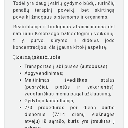
Todėl yra daug įvairių gydymo būdų, turinčių
panašų terapinį poveikį, bet skirtingą
poveikį žmogaus sistemoms ir organams.
Reabilitacija ir biologinis atsinaujinimas dėl
natūralių Kolobžego balneologinių veiksnių,
t. y. purvo, sūrymo ir didelės jodo
koncentracijos, čia įgauna kitokį aspektą.
Į kainą įskaičiuota
Transportas į abi puses (autobusas).
Apgyvendinimas;
Maitinimas: švediškas stalas
(pusryčiai, pietūs ir vakarienės),
vegetariškas meniu pagal užklausimą;
Gydytojo konsultacija;
2/3 procedūros per dieną darbo
dienomis (7/14 dienų viešnagės
atveju) iš sąrašo, kuris yra įtrauktas į