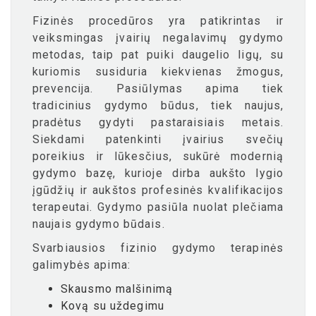
Fizinės procedūros yra patikrintas ir
veiksmingas įvairių negalavimų gydymo
metodas, taip pat puiki daugelio ligų, su
kuriomis susiduria kiekvienas žmogus,
prevencija. Pasiūlymas apima tiek
tradicinius gydymo būdus, tiek naujus,
pradėtus gydyti pastaraisiais metais.
Siekdami patenkinti įvairius svečių
poreikius ir lūkesčius, sukūrė modernią
gydymo bazę, kurioje dirba aukšto lygio
įgūdžių ir aukštos profesinės kvalifikacijos
terapeutai. Gydymo pasiūla nuolat plečiama
naujais gydymo būdais.
Svarbiausios fizinio gydymo terapinės
galimybės apima:
Skausmo malšinimą
Kovą su uždegimu