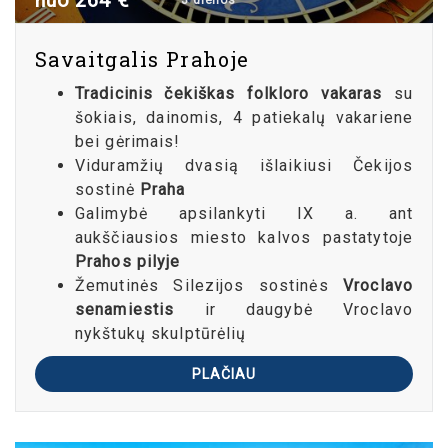
Savaitgalis Prahoje
Tradicinis čekiškas folkloro vakaras
su
šokiais, dainomis, 4 patiekalų vakariene
bei gėrimais!
Viduramžių dvasią išlaikiusi Čekijos
sostinė
Praha
Galimybė apsilankyti IX a. ant
aukščiausios miesto kalvos pastatytoje
Prahos pilyje
Žemutinės Silezijos sostinės
Vroclavo
senamiestis
ir daugybė Vroclavo
nykštukų skulptūrėlių
PLAČIAU