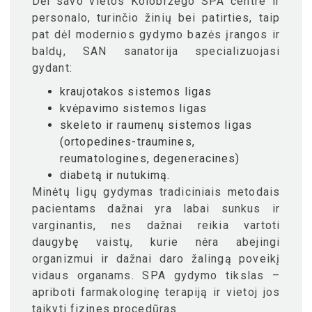
Dėl savo vietos Kolobržego SPA centre ir
personalo, turinčio žinių bei patirties, taip
pat dėl ​​modernios gydymo bazės įrangos ir
baldų, SAN sanatorija specializuojasi
gydant:
kraujotakos sistemos ligas
kvėpavimo sistemos ligas
skeleto ir raumenų sistemos ligas
(ortopedines-traumines,
reumatologines, degeneracines)
diabetą ir nutukimą.
Minėtų ligų gydymas tradiciniais metodais
pacientams dažnai yra labai sunkus ir
varginantis, nes dažnai reikia vartoti
daugybę vaistų, kurie nėra abejingi
organizmui ir dažnai daro žalingą poveikį
vidaus organams. SPA gydymo tikslas –
apriboti farmakologinę terapiją ir vietoj jos
taikyti fizines procedūras.