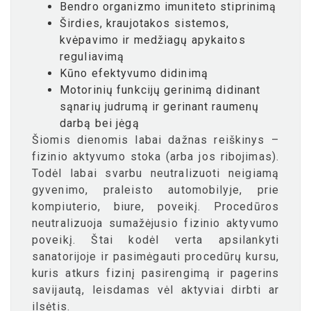
Bendro organizmo imuniteto stiprinimą
Širdies, kraujotakos sistemos,
kvėpavimo ir medžiagų apykaitos
reguliavimą
Kūno efektyvumo didinimą
Motorinių funkcijų gerinimą didinant
sąnarių judrumą ir gerinant raumenų
darbą bei jėgą
Šiomis dienomis labai dažnas reiškinys –
fizinio aktyvumo stoka (arba jos ribojimas).
Todėl labai svarbu neutralizuoti neigiamą
gyvenimo, praleisto automobilyje, prie
kompiuterio, biure, poveikį. Procedūros
neutralizuoja sumažėjusio fizinio aktyvumo
poveikį. Štai kodėl verta apsilankyti
sanatorijoje ir pasimėgauti procedūrų kursu,
kuris atkurs fizinį pasirengimą ir pagerins
savijautą, leisdamas vėl aktyviai dirbti ar
ilsėtis.