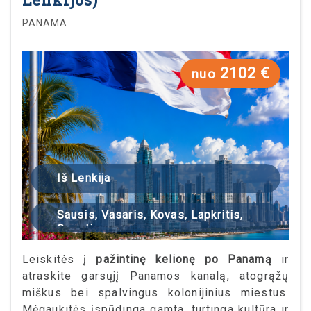
PANAMA
2102 €
nuo
Iš Lenkija
Sausis, Vasaris, Kovas, Lapkritis,
Gruodis
Leiskitės į
pažintinę kelionę po Panamą
ir
atraskite garsųjį Panamos kanalą, atogrąžų
miškus bei spalvingus kolonijinius miestus.
Mėgaukitės įspūdinga gamta, turtinga kultūra ir