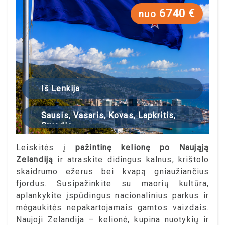
6740 €
nuo
Iš Lenkija
Sausis, Vasaris, Kovas, Lapkritis,
Gruodis
Leiskitės į
pažintinę kelionę po Naująją
Zelandiją
ir atraskite didingus kalnus, krištolo
skaidrumo ežerus bei kvapą gniaužiančius
fjordus. Susipažinkite su maorių kultūra,
aplankykite įspūdingus nacionalinius parkus ir
mėgaukitės nepakartojamais gamtos vaizdais.
Naujoji Zelandija – kelionė, kupina nuotykių ir