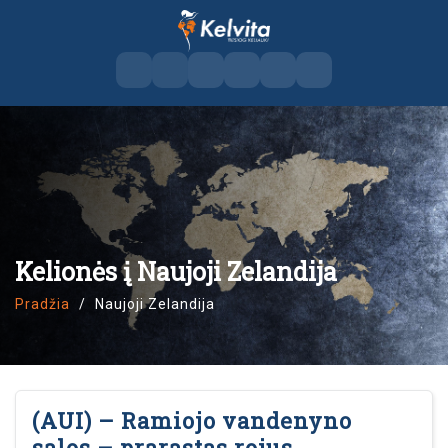
Kelionės į Naujoji Zelandija
Pradžia
Naujoji Zelandija
(AUI) – Ramiojo vandenyno
salos – prarastas rojus