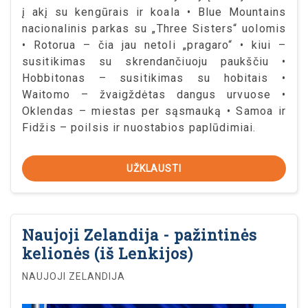
į akį su kengūrais ir koala • Blue Mountains
nacionalinis parkas su „Three Sisters“ uolomis
• Rotorua – čia jau netoli „pragaro“ • kiui –
susitikimas su skrendančiuoju paukščiu •
Hobbitonas – susitikimas su hobitais •
Waitomo – žvaigždėtas dangus urvuose •
Oklendas – miestas per sąsmauką • Samoa ir
Fidžis – poilsis ir nuostabios paplūdimiai.
UŽKLAUSTI
Naujoji Zelandija - pažintinės
kelionės (iš Lenkijos)
NAUJOJI ZELANDIJA