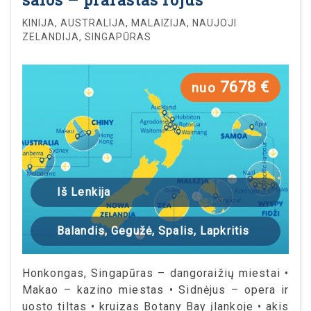
KINIJA, AUSTRALIJA, MALAIZIJA, NAUJOJI
ZELANDIJA, SINGAPŪRAS
7678 €
nuo
Iš Lenkija
Balandis, Gegužė, Spalis, Lapkritis
Honkongas, Singapūras – dangoraižių miestai •
Makao – kazino miestas • Sidnėjus – opera ir
uosto tiltas • kruizas Botany Bay įlankoje • akis