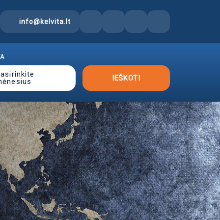
info@kelvita.lt
TA
asirinkite
IEŠKOTI
mėnesius