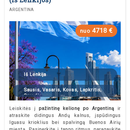
ARGENTINA
4718 €
nuo
Iš Lenkija
Sausis, Vasaris, Kovas, Lapkritis,
Gruodis
Leiskitės į
pažintinę kelionę po Argentiną
ir
atraskite didingus Andų kalnus, įspūdingus
Iguasu krioklius bei spalvingą Buenos Airių
miestą. Pasinerkite į tango ritmus, paragaukite